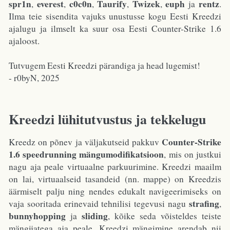
spr1n
everest
c0c0n
Taurify
Twizek
euph
rentz
,
,
,
,
,
ja
.
Ilma teie sisendita vajuks unustusse kogu Eesti Kreedzi
ajalugu ja ilmselt ka suur osa Eesti Counter-Strike 1.6
ajaloost.
Tutvugem Eesti Kreedzi pärandiga ja head lugemist!
- r0byN, 2025
Kreedzi lühitutvustus ja tekkelugu
Counter-Strike
Kreedz on põnev ja väljakutseid pakkuv
1.6 speedrunning mängumodifikatsioon
, mis on justkui
nagu aja peale virtuaalne parkuurimine. Kreedzi maailm
on lai, virtuaalseid tasandeid (nn. mappe) on Kreedzis
äärmiselt palju ning nendes edukalt navigeerimiseks on
strafing
vaja sooritada erinevaid tehnilisi tegevusi nagu
,
bunnyhopping
sliding
ja
, kõike seda võisteldes teiste
mängijatega aja peale. Kreedzi mängimine arendab nii