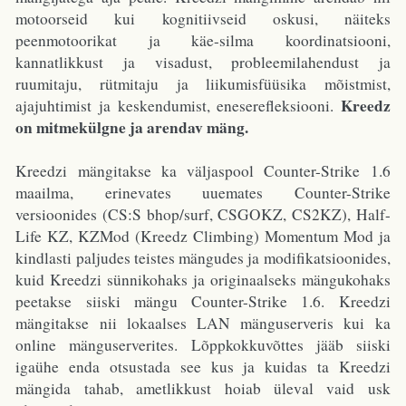
motoorseid kui kognitiivseid oskusi, näiteks
peenmotoorikat ja käe-silma koordinatsiooni,
kannatlikkust ja visadust, probleemilahendust ja
ruumitaju, rütmitaju ja liikumisfüüsika mõistmist,
Kreedz
ajajuhtimist ja keskendumist, eneserefleksiooni.
on mitmekülgne ja arendav mäng.
Kreedzi mängitakse ka väljaspool Counter-Strike 1.6
maailma, erinevates uuemates Counter-Strike
versioonides (CS:S bhop/surf, CSGOKZ, CS2KZ), Half-
Life KZ, KZMod (Kreedz Climbing) Momentum Mod ja
kindlasti paljudes teistes mängudes ja modifikatsioonides,
kuid Kreedzi sünnikohaks ja originaalseks mängukohaks
peetakse siiski mängu Counter-Strike 1.6. Kreedzi
mängitakse nii lokaalses LAN mänguserveris kui ka
online mänguserverites. Lõppkokkuvõttes jääb siiski
igaühe enda otsustada see kus ja kuidas ta Kreedzi
mängida tahab, ametlikkust hoiab üleval vaid usk