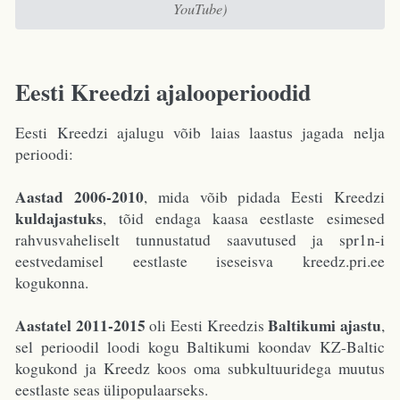
YouTube)
Eesti Kreedzi ajalooperioodid
Eesti Kreedzi ajalugu võib laias laastus jagada nelja
perioodi:
Aastad 2006-2010
, mida võib pidada Eesti Kreedzi
kuldajastuks
, tõid endaga kaasa eestlaste esimesed
rahvusvaheliselt tunnustatud saavutused ja spr1n-i
eestvedamisel eestlaste iseseisva kreedz.pri.ee
kogukonna.
Aastatel 2011-2015
Baltikumi ajastu
oli Eesti Kreedzis
,
sel perioodil loodi kogu Baltikumi koondav KZ-Baltic
kogukond ja Kreedz koos oma subkultuuridega muutus
eestlaste seas ülipopulaarseks.