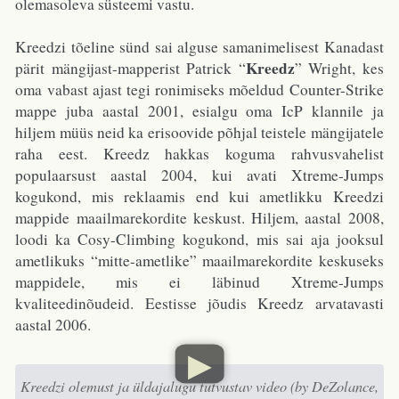
olemasoleva süsteemi vastu.
Kreedzi tõeline sünd sai alguse samanimelisest Kanadast
Kreedz
pärit mängijast-mapperist Patrick “
” Wright, kes
oma vabast ajast tegi ronimiseks mõeldud Counter-Strike
mappe juba aastal 2001, esialgu oma IcP klannile ja
hiljem müüs neid ka erisoovide põhjal teistele mängijatele
raha eest. Kreedz hakkas koguma rahvusvahelist
populaarsust aastal 2004, kui avati Xtreme-Jumps
kogukond, mis reklaamis end kui ametlikku Kreedzi
mappide maailmarekordite keskust. Hiljem, aastal 2008,
loodi ka Cosy-Climbing kogukond, mis sai aja jooksul
ametlikuks “mitte-ametlike” maailmarekordite keskuseks
mappidele, mis ei läbinud Xtreme-Jumps
kvaliteedinõudeid. Eestisse jõudis Kreedz arvatavasti
aastal 2006.
▶
Kreedzi olemust ja üldajalugu tutvustav video (by DeZolance,