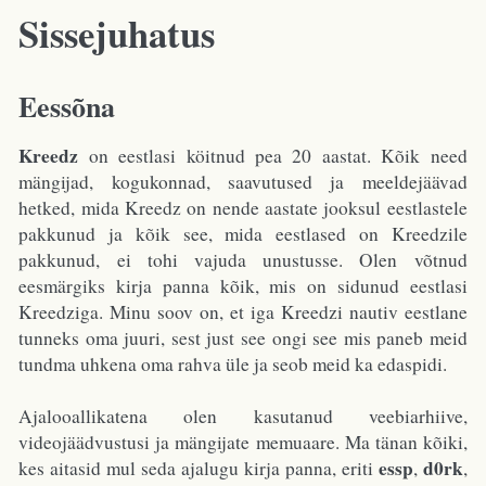
Sissejuhatus
Eessõna
Kreedz
on eestlasi köitnud pea 20 aastat. Kõik need
mängijad, kogukonnad, saavutused ja meeldejäävad
hetked, mida Kreedz on nende aastate jooksul eestlastele
pakkunud ja kõik see, mida eestlased on Kreedzile
pakkunud, ei tohi vajuda unustusse. Olen võtnud
eesmärgiks kirja panna kõik, mis on sidunud eestlasi
Kreedziga. Minu soov on, et iga Kreedzi nautiv eestlane
tunneks oma juuri, sest just see ongi see mis paneb meid
tundma uhkena oma rahva üle ja seob meid ka edaspidi.
Ajalooallikatena olen kasutanud veebiarhiive,
videojäädvustusi ja mängijate memuaare. Ma tänan kõiki,
essp
d0rk
kes aitasid mul seda ajalugu kirja panna, eriti
,
,